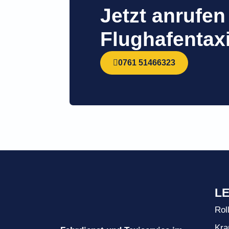
Jetzt anrufen
Flughafentax
0761 51466323
L
Rol
Kra