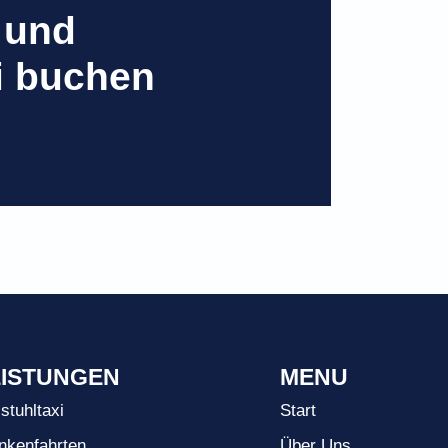
 und
i buchen
EISTUNGEN
MENU
lstuhltaxi
Start
nkenfahrten
Über Uns