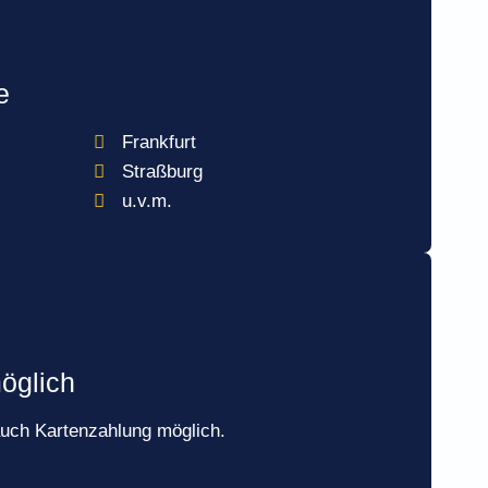
e
Frankfurt
Straßburg
u.v.m.
öglich
auch Kartenzahlung möglich.