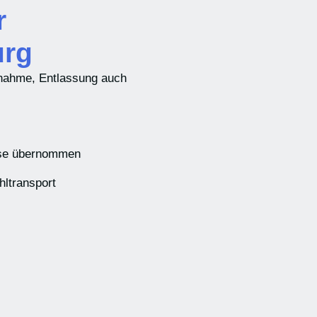
r
urg
ufnahme, Entlassung auch
sse übernommen
hltransport